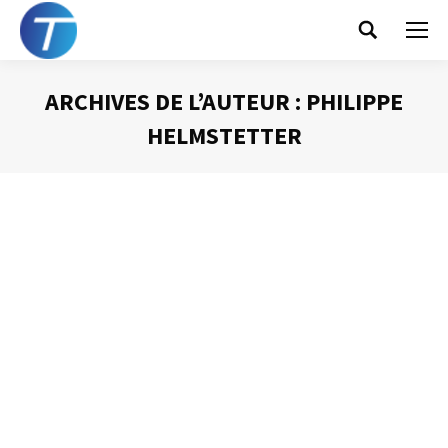
Search:
ARCHIVES DE L’AUTEUR :
PHILIPPE
HELMSTETTER
Vous êtes ici :
Tempeo cité par Quo Vadis
Gestion du temps
Par
Philippe Helmstetter
29 octobre 2012
Le blog de Quo Vadis, vous savez les célèbres agendas
que nous connaissons tous, cite ce blog. Un petit post
très sympa pour moi. Allez-y :
http://www.jairendezvousavecmavie.fr/ Lisez leurs