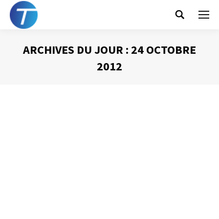
Search:
ARCHIVES DU JOUR :
24 OCTOBRE
2012
Vous êtes ici :
Une corbeille pour canaliser
l’information
Gestion du temps
Par
Philippe Helmstetter
24 octobre 2012
Pour bien organiser votre poste de travail et canaliser les
flux d’information qui vous sont destinés, il est un outil
que je suggère d’installer : une corbeille « arrivée ».