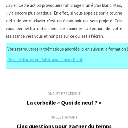
clavier. Cette action provoquera l’affichage d’un écran blanc. Mais,
il y a encore plus pratique. En effet, si vous appelez sur la touche
« N » de votre clavier c’est un écran noir qui sera projeté. Cela
vous permettra notamment de ramener l’attention de votre
assistance vers vous et non pas sur ce qui est à l’écran.
Vous retrouverez la thématique abordée ici en suivant la formation (
Prise de Parole en Public avec PowerPoint
Navigation
ONGLET PRÉCÉDENT
de
La corbeille « Quoi de neuf ? »
Onglet
précédent
commentaire
ONGLET SUIVANT
Cinq questions pour gagner du temps
Onglet