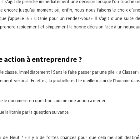
) il s’agit de prendre immédiatement une décision lorsque l’on touche u
e encore jusqu’au moment où, enfin, nous nous faisons le choix d’un
ue j’appelle la « Litanie pour un rendez-vous». Il s’agit d’une suite d
 prendre rapidement et simplement la bonne décision face à un nouvea
e action à entreprendre ?
le classe. Immédiatement ! Sans le faire passer par une pile « à Classer »
sement vertical. En effet, la poubelle est le meilleur ami de l’homme dan
 traite le document en question comme une action à mener.
e la litanie par la question suivante.
i de Neuf ? » il y a de fortes chances pour que cela me soit destiné