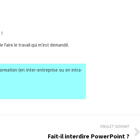
 !
 faire le travail qui m’est demandé.
ormation (en inter-entreprise ou en intra-
ONGLET SUIVANT
Fait-il interdire PowerPoint ?
Onglet