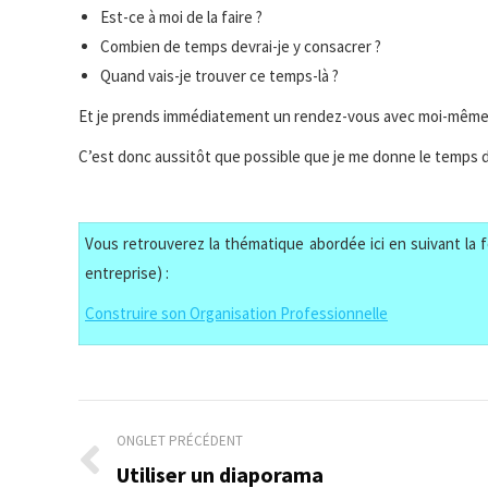
Est-ce à moi de la faire ?
Combien de temps devrai-je y consacrer ?
Quand vais-je trouver ce temps-là ?
Et je prends immédiatement un rendez-vous avec moi-même
C’est donc aussitôt que possible que je me donne le temps de
Vous retrouverez la thématique abordée ici en suivant la f
entreprise) :
Construire son Organisation Professionnelle
Navigation
ONGLET PRÉCÉDENT
de
Utiliser un diaporama
Onglet