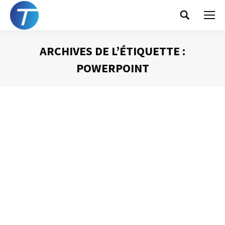
Search:
ARCHIVES DE L’ÉTIQUETTE :
POWERPOINT
Vous êtes ici :
Le mode présentateur de PowerPoint
Présentation Powerpoint
Par
Philippe Helmstetter
25 septembre 2017
Ce tutoriel est consacré à un outil très pratique lorsque
vous utilisez un diaporama PowerPoint lors d’une
intervention orale : le mode présentateur. Cet interface