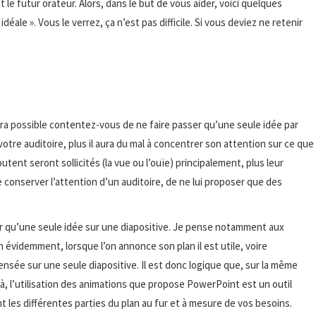
le futur orateur. Alors, dans le but de vous aider, voici quelques
idéale ». Vous le verrez, ça n’est pas difficile. Si vous deviez ne retenir
sera possible contentez-vous de ne faire passer qu’une seule idée par
votre auditoire, plus il aura du mal à concentrer son attention sur ce que
utent seront sollicités (la vue ou l’ouïe) principalement, plus leur
e conserver l’attention d’un auditoire, de ne lui proposer que des
ter qu’une seule idée sur une diapositive. Je pense notamment aux
 évidemment, lorsque l’on annonce son plan il est utile, voire
nsée sur une seule diapositive. Il est donc logique que, sur la même
là, l’utilisation des animations que propose PowerPoint est un outil
t les différentes parties du plan au fur et à mesure de vos besoins.