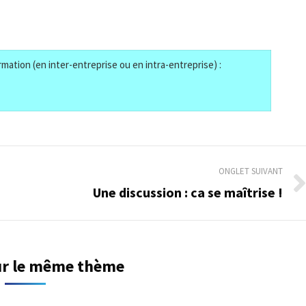
mation (en inter-entreprise ou en intra-entreprise) :
ONGLET SUIVANT
Une discussion : ca se maîtrise !
Onglet
suivant
sur le même thème