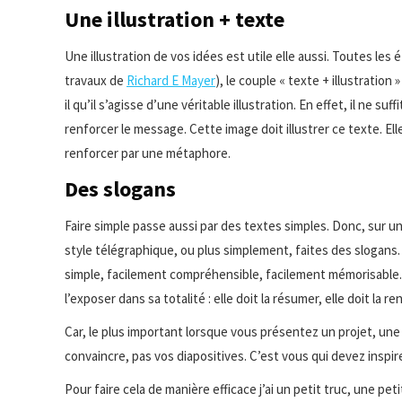
Une illustration + texte
Une illustration de vos idées est utile elle aussi. Toutes les
travaux de
Richard E Mayer
), le couple « texte + illustration
il qu’il s’agisse d’une véritable illustration. En effet, il ne 
renforcer le message. Cette image doit illustrer ce texte. El
renforcer par une métaphore.
Des slogans
Faire simple passe aussi par des textes simples. Donc, sur une
style télégraphique, ou plus simplement, faites des slogans.
simple, facilement compréhensible, facilement mémorisable. V
l’exposer dans sa totalité : elle doit la résumer, elle doit la re
Car, le plus important lorsque vous présentez un projet, une 
convaincre, pas vos diapositives. C’est vous qui devez inspi
Pour faire cela de manière efficace j’ai un petit truc, une petit