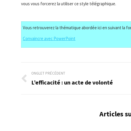
vous vous forcerez la utiliser ce style télégraphique.
Vous retrouverez la thématique abordée ici en suivant la for
Convaincre avec PowerPoint
Navigation
ONGLET PRÉCÉDENT
de
L’efficacité : un acte de volonté
Onglet
précédent
commentaire
Articles 