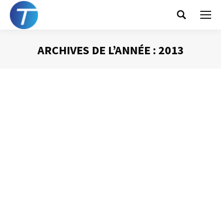
Search:
ARCHIVES DE L’ANNÉE :
2013
Vous êtes ici :
Pour commencer à l’heure….
commencez à l’heure !
Animer une réunion
Par
Philippe Helmstetter
10 décembre 2013
Commencer les réunions à l’heure ? Ça n’est pas
possible ! Voilà une idée préconçue que je rencontre bien
souvent. C’est même l’un des arguments que je me vois