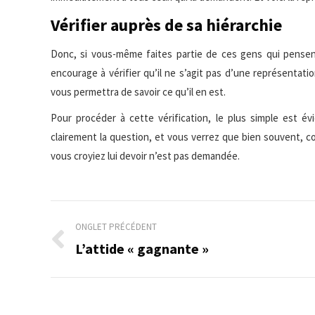
Vérifier auprès de sa hiérarchie
Donc, si vous-même faites partie de ces gens qui pensent
encourage à vérifier qu’il ne s’agit pas d’une représentati
vous permettra de savoir ce qu’il en est.
Pour procéder à cette vérification, le plus simple est é
clairement la question, et vous verrez que bien souvent, co
vous croyiez lui devoir n’est pas demandée.
Navigation
ONGLET PRÉCÉDENT
de
L’attide « gagnante »
Onglet
précédent
commentaire