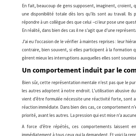
En fait, beaucoup de gens supposent, imaginent, croient, que
une disponibilité totale dès lors qu’ils sont au travail. I
répondre à un collègue des que celui –ci leur pose une quest
En réalité, dans bien des cas il ne s’agit que d’une représen
J’ai eu l’occasion de le vérifier à maintes reprises : leur hi
contraire, bien souvent, si elles participent à la formation 
gèrent mieux les interruptions auxquelles elles sont soumis
Un comportement induit par le co
Bien sûr, cette représentation mentale n’est pas que le pur 
les autres adoptent à notre endroit. L’utilisation abusive
vient d’être formulée nécessite une réactivité forte, sont 
réaction immédiate. Dans bien des cas, ce comportement n’e
priorité, avant les autres. La pression qui est mise n’a aucun
A force d’être répétés, ces comportements laissent ent
immédiatement à tous ceux qui la demandent. Et voici la rep