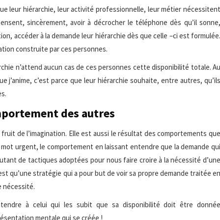
 leur hiérarchie, leur activité professionnelle, leur métier nécessiten
ls pensent, sincèrement, avoir à décrocher le téléphone dès qu’il sonne
ion, accéder à la demande leur hiérarchie dès que celle –ci est formulée
tation construite par ces personnes.
érarchie n’attend aucun cas de ces personnes cette disponibilité totale. A
que j’anime, c’est parce que leur hiérarchie souhaite, entre autres, qu’il
es.
mportement des autres
fruit de l’imagination. Elle est aussi le résultat des comportements qu
 du mot urgent, le comportement en laissant entendre que la demande qu
autant de tactiques adoptées pour nous faire croire à la nécessité d’un
st qu’une stratégie qui a pour but de voir sa propre demande traitée e
e nécessité.
endre à celui qui les subit que sa disponibilité doit être donné
résentation mentale qui se créée !