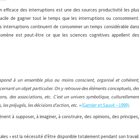
ion efficace des interruptions est une des sources productivité les plu
 facile de gagner tout le temps que les interruptions ou consomment
 les interruptions continuent de consommer un temps considérable dan
nomène est peut-être ce que les sciences cognitives appellent de
spond à un ensemble plus ou moins conscient, organisé et cohérent
cernant un objet particulier. On y retrouve des éléments conceptuels, de
ons, des associations, etc. C’est un univers symbolique, culturellemen
 les préjugés, les décisions d’action, etc. »
(Garnier et Sauvé – 1999)
.
ent à supposer, à imaginer, à construire, des opinions, des principes
es » est la nécessité d’être disponible totalement pendant son travail