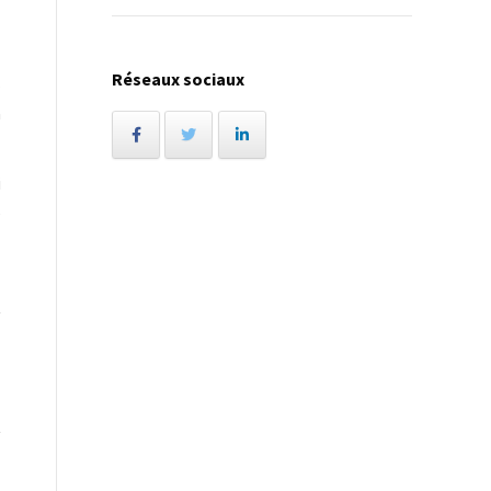
Réseaux sociaux
s
n
i
e