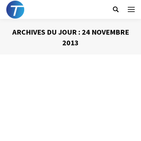
Search:
ARCHIVES DU JOUR :
24 NOVEMBRE
2013
Vous êtes ici :
Les causes de l’urgence
Gestion du temps
Par
Philippe Helmstetter
24 novembre 2013
Urgent ! C’est urgent ! Combien de fois par jour ces mots
sont-ils prononcés dans les entreprises ? Combien de
fois la pression liée au mot « Urgent » est-elle transmise ?
Pourtant quand tout est urgent plus rien est urgent !