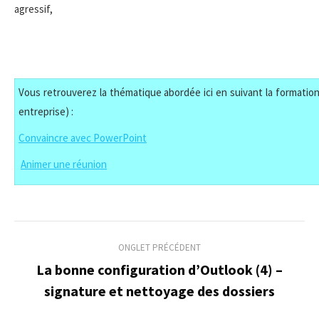
agressif,
Vous retrouverez la thématique abordée ici en suivant la formation 
entreprise) :
Convaincre avec PowerPoint
Animer une réunion
Navigation
ONGLET PRÉCÉDENT
de
La bonne configuration d’Outlook (4) –
Onglet
signature et nettoyage des dossiers
commentaire
précédent