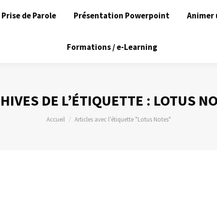
Prise de Parole
Présentation Powerpoint
Animer 
Formations / e-Learning
HIVES DE L’ÉTIQUETTE :
LOTUS N
Vous êtes ici :
Accueil
Articles avec l’étiquette "Lotus Notes"