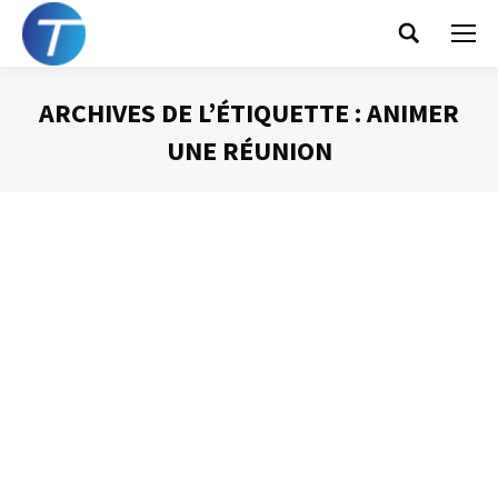
Search:
ARCHIVES DE L’ÉTIQUETTE :
ANIMER
UNE RÉUNION
Vous êtes ici :
Comment rater une réunion
Animer une réunion
Par
Philippe Helmstetter
21 janvier 2021
Rater une réunion ? Rien de plus facile ! Il y a tellement
d’erreurs à faire. Identifiez-les un suivant ce webinaire !