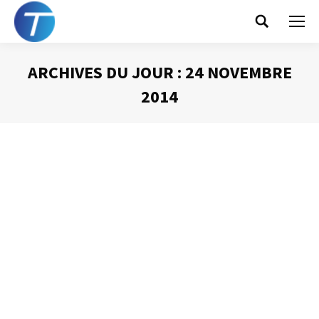
Search:
ARCHIVES DU JOUR :
24 NOVEMBRE
2014
Vous êtes ici :
Contrôler un « je sais tout »
Animer une réunion
Par
Philippe Helmstetter
24 novembre 2014
Nous avons tous, dans nos réunions, rencontré ce
personnage désagréable, le « Je sais tout ». Au courant
de tout, ayant un avis sur tout, sachant tout mieux que