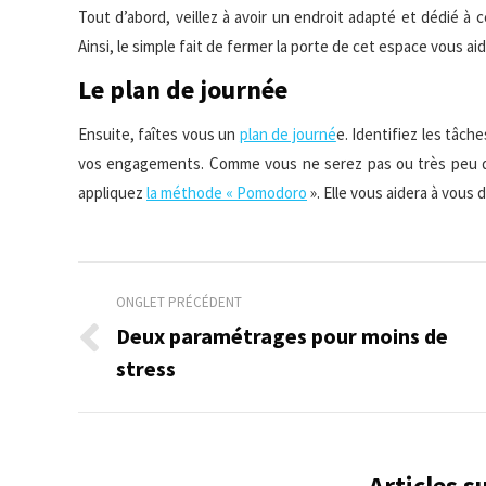
Tout d’abord, veillez à avoir un endroit adapté et dédié à ce
Ainsi, le simple fait de fermer la porte de cet espace vous ai
Le plan de journée
Ensuite, faîtes vous un
plan de journé
e. Identifiez les tâch
vos engagements. Comme vous ne serez pas ou très peu dé
appliquez
la méthode « Pomodoro
». Elle vous aidera à vous d
Navigation
ONGLET PRÉCÉDENT
de
Deux paramétrages pour moins de
Onglet
stress
commentaire
précédent
Articles 