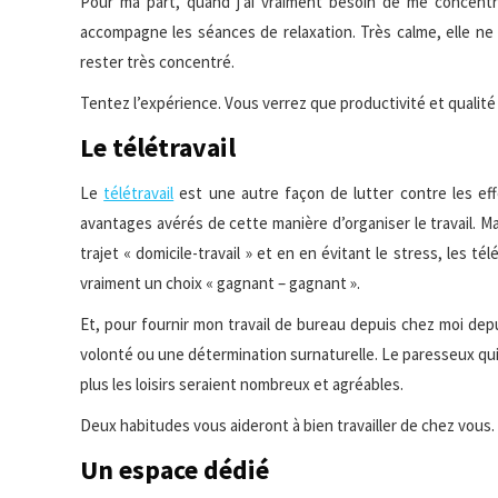
Pour ma part, quand j’ai vraiment besoin de me concentre
accompagne les séances de relaxation. Très calme, elle ne
rester très concentré.
Tentez l’expérience. Vous verrez que productivité et qualité 
Le télétravail
Le
télétravail
est une autre façon de lutter contre les eff
avantages avérés de cette manière d’organiser le travail. M
trajet « domicile-travail » et en en évitant le stress, les té
vraiment un choix « gagnant – gagnant ».
Et, pour fournir mon travail de bureau depuis chez moi dep
volonté ou une détermination surnaturelle. Le paresseux qui s
plus les loisirs seraient nombreux et agréables.
Deux habitudes vous aideront à bien travailler de chez vous.
Un espace dédié