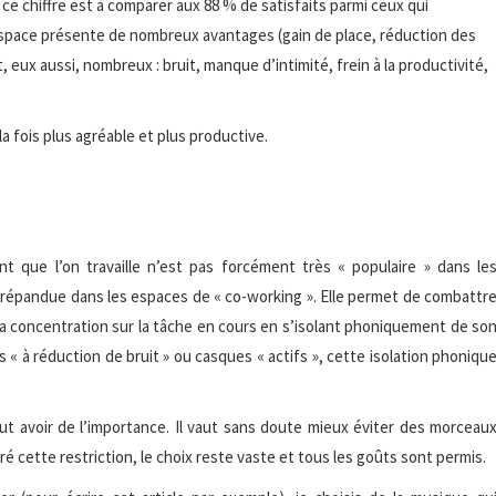
, ce chiffre est à comparer aux 88 % de satisfaits parmi ceux qui
 space présente de nombreux avantages (gain de place, réduction des
 eux aussi, nombreux : bruit, manque d’intimité, frein à la productivité,
la fois plus agréable et plus productive.
t que l’on travaille n’est pas forcément très « populaire » dans le
s répandue dans les espaces de « co-working ». Elle permet de combattr
r sa concentration sur la tâche en cours en s’isolant phoniquement de so
« à réduction de bruit » ou casques « actifs », cette isolation phoniqu
ut avoir de l’importance. Il vaut sans doute mieux éviter des morceau
 cette restriction, le choix reste vaste et tous les goûts sont permis.