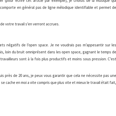
r (pour écrire cet article par exemple), je choisis de la musique qu
 comporte en général pas de ligne mélodique identifiable et permet d
de votre travail s’en verront accrues.
ets négatifs de l’open space. Je ne voudrais pas m’appesantir sur le
ais, loin du bruit omniprésent dans les open space, gagnant le temps d
létravailleurs sont à la fois plus productifs et moins sous pression. C’es
uis près de 20 ans, je peux vous garantir que cela ne nécessite pas un
e cache en moi a vite compris que plus vite et mieux le travail était fait