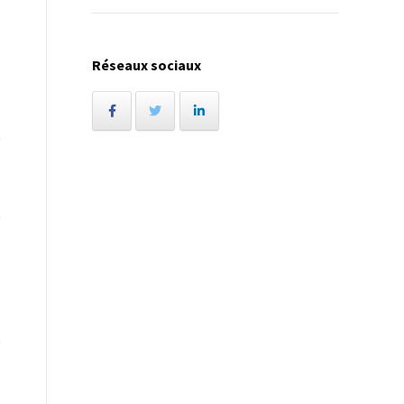
.
Réseaux sociaux
z
n