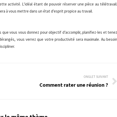
tte activité. L’idéal étant de pouvoir réserver une pièce au télétravail
dera à vous mettre dans un état d’esprit propice au travail.
es que vous vous donnez pour objectif d’accomplir, planifiez-les et tene
rangés, vous verrez que votre productivité sera maximale. Au besoi
iscipliner.
ONGLET SUIVANT
Comment rater une réunion ?
Onglet
suivant
sur le même thème