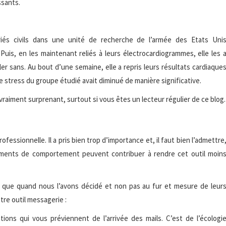
ssants.
riés civils dans une unité de recherche de l’armée des Etats Uni
Puis, en les maintenant reliés à leurs électrocardiogrammes, elle les 
ler sans. Au bout d’une semaine, elle a repris leurs résultats cardiaque
le stress du groupe étudié avait diminué de manière significative.
as vraiment surprenant, surtout si vous êtes un lecteur régulier de ce blog.
rofessionnelle. Il a pris bien trop d’importance et, il faut bien l’admettre
gements de comportement peuvent contribuer à rendre cet outil moin
ls que quand nous l’avons décidé et non pas au fur et mesure de leur
tre outil messagerie :
s qui vous préviennent de l’arrivée des mails. C’est de l’écologi