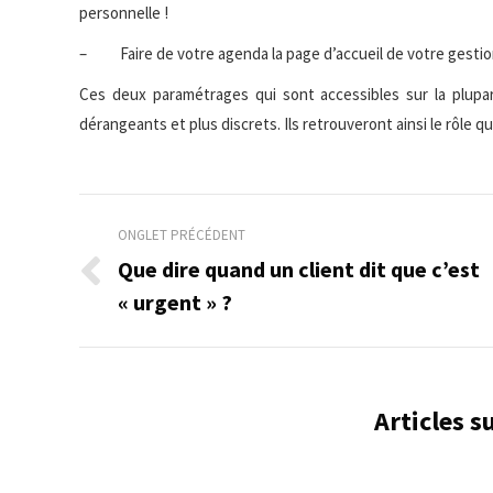
personnelle !
– Faire de votre agenda la page d’accueil de votre gestio
Ces deux paramétrages qui sont accessibles sur la plupar
dérangeants et plus discrets. Ils retrouveront ainsi le rôle qu’
Navigation
ONGLET PRÉCÉDENT
de
Que dire quand un client dit que c’est
Onglet
« urgent » ?
commentaire
précédent
Articles 