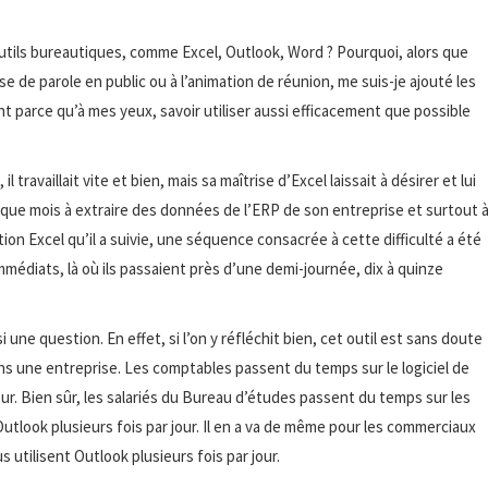
utils bureautiques, comme Excel, Outlook, Word ? Pourquoi, alors que
se de parole en public ou à l’animation de réunion, me suis-je ajouté les
t parce qu’à mes yeux, savoir utiliser aussi efficacement que possible
travaillait vite et bien, mais sa maîtrise d’Excel laissait à désirer et lui
haque mois à extraire des données de l’ERP de son entreprise et surtout 
ation Excel qu’il a suivie, une séquence consacrée à cette difficulté a été
édiats, là où ils passaient près d’une demi-journée, dix à quinze
une question. En effet, si l’on y réfléchit bien, cet outil est sans doute
ns une entreprise. Les comptables passent du temps sur le logiciel de
jour. Bien sûr, les salariés du Bureau d’études passent du temps sur les
t Outlook plusieurs fois par jour. Il en a va de même pour les commerciaux
s utilisent Outlook plusieurs fois par jour.