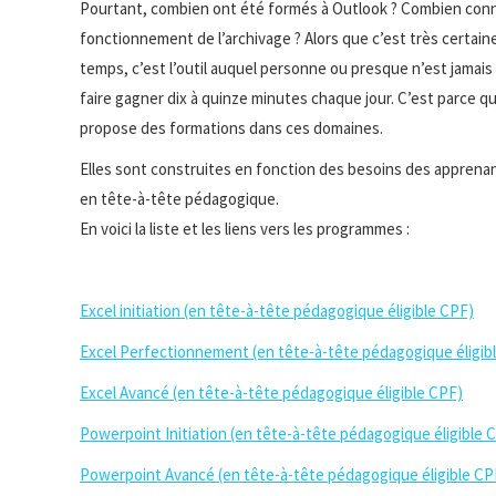
Pourtant, combien ont été formés à Outlook ? Combien connaiss
fonctionnement de l’archivage ? Alors que c’est très certaine
temps, c’est l’outil auquel personne ou presque n’est jamai
faire gagner dix à quinze minutes chaque jour. C’est parce 
propose des formations dans ces domaines.
Elles sont construites en fonction des besoins des apprena
en tête-à-tête pédagogique.
En voici la liste et les liens vers les programmes :
Excel initiation (en tête-à-tête pédagogique éligible CPF)
Excel Perfectionnement (en tête-à-tête pédagogique éligib
Excel Avancé (en tête-à-tête pédagogique éligible CPF)
Powerpoint Initiation (en tête-à-tête pédagogique éligible 
Powerpoint Avancé (en tête-à-tête pédagogique éligible CP