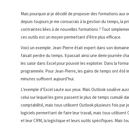
Mais pourquoi ai-je décidé de proposer des formations aux o
depuis toujours je me consacrais à la gestion du temps, la pri
contraintes liées à de nouvelles formations ? Tout simplemen
ces outils est un moyen permettant d’être plus efficace.
Voici un exemple. Jean-Pierre était expert dans son domaine, il 
faisait perdre du temps. Il passait ainsi une demi-journée c
les saisir dans Excel pour pouvoir les exploiter. Dans la form
programmée. Pour Jean-Pierre, les gains de temps ont été imm
minutes suffisent aujourd’hui.
L’exemple d’Excel saute aux yeux. Mais Outlook soulève aussi 
celui sur lequel les gens passent le plus de temps cumulé da
comptabilité, mais tous utilisent Outlook plusieurs fois par 
logiciels permettant de faire leur travail, mais tous utilisen
et leur CRM, la logistique et leurs outils spécifiques. Mais tou