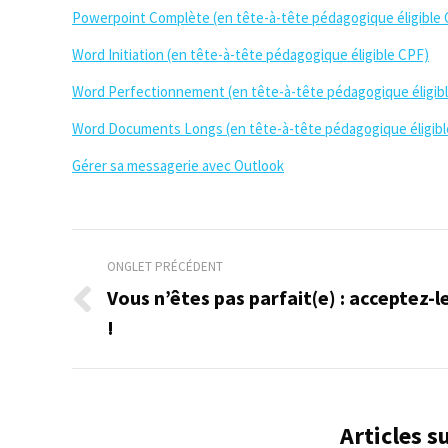
Powerpoint Complète (en tête-à-tête pédagogique éligible
Word Initiation (en tête-à-tête pédagogique éligible CPF)
Word Perfectionnement (en tête-à-tête pédagogique éligib
Word Documents Longs (en tête-à-tête pédagogique éligibl
Gérer sa messagerie avec Outlook
Navigation
ONGLET PRÉCÉDENT
de
Vous n’êtes pas parfait(e) : acceptez-l
Onglet
!
commentaire
précédent
Articles 