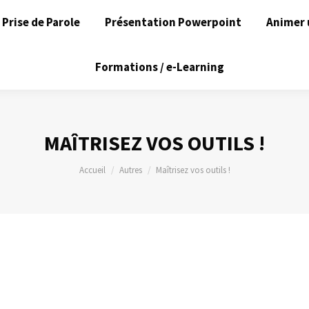
Prise de Parole
Présentation Powerpoint
Animer 
Formations / e-Learning
MAÎTRISEZ VOS OUTILS !
Vous êtes ici :
Accueil
Autres
Maîtrisez vos outils !