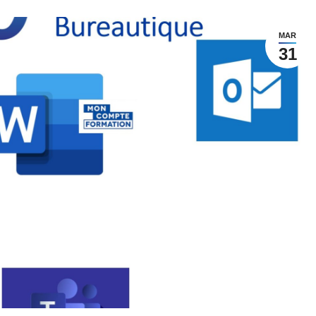
MAR
31