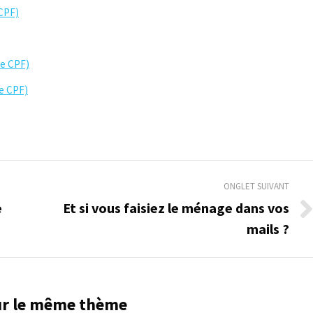
 CPF)
le CPF)
e CPF)
ONGLET SUIVANT
e
Et si vous faisiez le ménage dans vos
Onglet
mails ?
suivant
sur le même thème