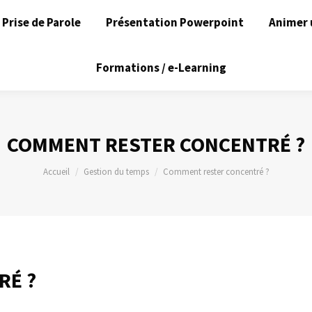
Prise de Parole
Présentation Powerpoint
Animer 
Formations / e-Learning
COMMENT RESTER CONCENTRÉ ?
Vous êtes ici :
Accueil
Gestion du temps
Comment rester concentré ?
RÉ ?