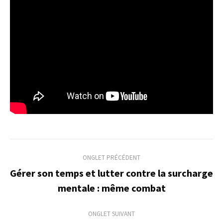
Navigation
ONGLET PRÉCÉDENT
de
Gérer son temps et lutter contre la surcharge
Onglet
mentale : même combat
commentaire
précédent
ONGLET SUIVANT