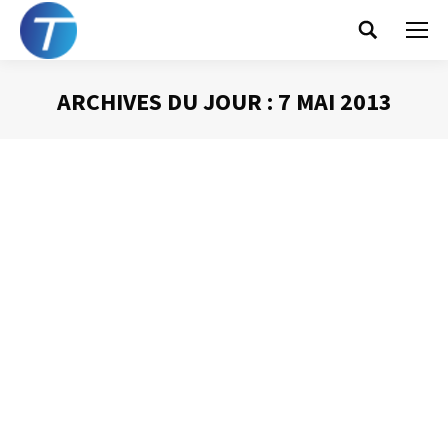
Search:
ARCHIVES DU JOUR :
7 MAI 2013
Vous êtes ici :
La Corbeille « Aujourd’hui »
Gestion du temps
Par
Philippe Helmstetter
7 mai 2013
J’ai déjà parlé dans ce blog de la corbeille « Quoi de neuf »
qui sert à canaliser les flux d’information papier qui me
sont destinés. Mais, pour compléter mon organisation j’ai
besoin d’une deuxième corbeille.