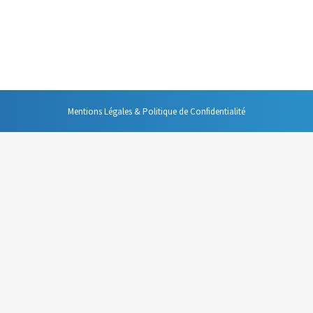
cours de ses travaux s’est notamment intéressé aux comportements humai
ion. « Un cerveau ça sert d’abord à fuir ou à lutter » disait-il. Cela no
Mentions Légales & Politique de Confidentialité