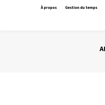
À propos
Gestion du temps
A
La loi de Laborit – ou loi du moindre eff
Gestion du temps
Par
Philippe Helmstetter
11 février 2013