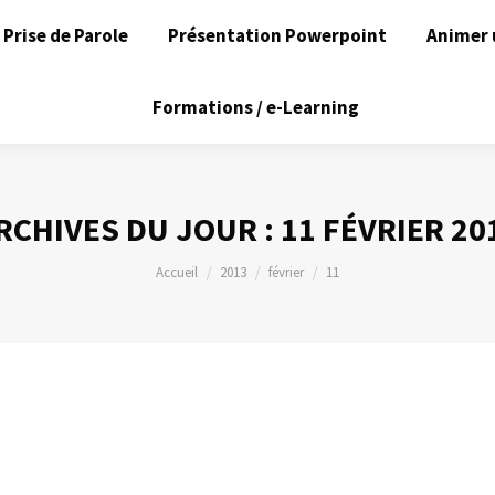
Prise de Parole
Présentation Powerpoint
Animer 
Formations / e-Learning
RCHIVES DU JOUR :
11 FÉVRIER 20
Vous êtes ici :
Accueil
2013
février
11
ort