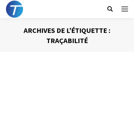
Search:
ARCHIVES DE L’ÉTIQUETTE :
TRAÇABILITÉ
Vous êtes ici :
Les avantages du mail
Gestion des mails
Par
Philippe Helmstetter
22 mai 2012
Le message électronique a pris une telle place dans
notre quotidien tant professionnel que personnel, qu’il
serait très difficile de s’en passer aujourd’hui. Néanmoins,
face à l’inflation du nombre de courriels en circulation, il