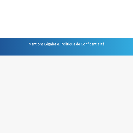
me paraît indispensable de se demander si cet outil est
toujours l’outil le plus adapté. C’est pourquoi je vous
propose cette…
Mentions Légales & Politique de Confidentialité