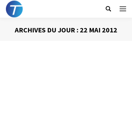
Search:
ARCHIVES DU JOUR :
22 MAI 2012
Vous êtes ici :
Les avantages du mail
Gestion des mails
Par
Philippe Helmstetter
22 mai 2012
Le message électronique a pris une telle place dans
notre quotidien tant professionnel que personnel, qu’il
serait très difficile de s’en passer aujourd’hui. Néanmoins,
face à l’inflation du nombre de courriels en circulation, il
me paraît indispensable de se demander si cet outil est