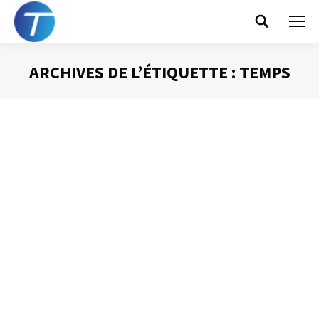
Search:
ARCHIVES DE L’ÉTIQUETTE :
TEMPS
Vous êtes ici :
Le thermomètre n’est pas la maladie !
Gestion du temps
Par
Philippe Helmstetter
5 décembre 2014
Les principes d’organisation que je préconise, s’appuient,
vous le savez, sur une importante utilisation de l’agenda.
L’une des conséquences que les participants à mes
formations soulèvent, à juste titre, est qu’ils deviennent
difficiles à mobiliser pour des réunions. En effet, si vous