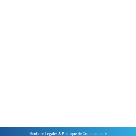
photographies. Croyez-moi : la photo c’est…
A quoi servent les présentations ?
Animer une réunion
Par
Philippe Helmstetter
9 juillet 2013
Toutes les bonnes formations et une partie non
négligeable des réunions bien préparées commencent
par un rituel incontournable : les présentations. Ce
passage obligé de la formation et de la réunion a des
fonctions bien précises, pas forcément celles que l’on
croit.
Mentions Légales & Politique de Confidentialité