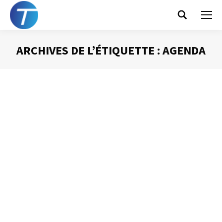
Search:
ARCHIVES DE L’ÉTIQUETTE :
AGENDA
Vous êtes ici :
Le « Glisser-lâcher »
Gestion des mails
Par
Philippe Helmstetter
23 mai 2016
La technique du « Glisser-