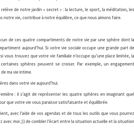
ve de notre jardin « secret » : la lecture, le sport, la méditation, le
ans notre vie, contribue à notre équilibre, ce que nous aimons faire.
hacun de ces quatre compartiments de notre vie par une sphère dont l
ompartiment aujourd’hui. Si votre vie sociale occupe une grande part d
 si vous trouvez que votre vie familiale n’occupe qu’une place limitée, l
e certaines sphères peuvent se croiser. Par exemple, un engagemen
 de ma vie intime.
ères dans votre vie aujourd’hui.
remière : il s’agit de représenter les quatre sphères en imaginant que
pour que votre vie vous paraisse satisfaisante et équilibrée.
 revient, avec l’aide de vos agendas et de tous les outils que vous pourre
avec moi ;)) de combler l’écart entre la situation actuelle et la situatio