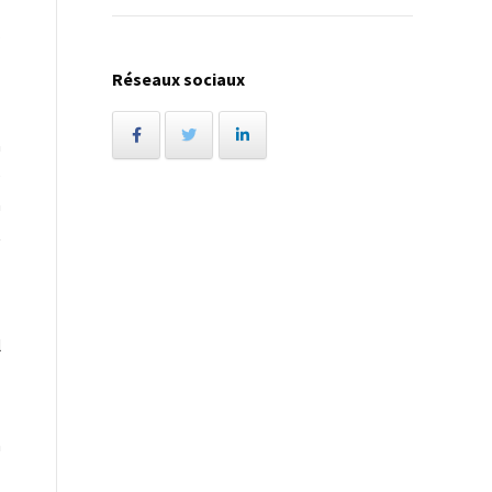
s
Réseaux sociaux
a
e
a
t
l
z
n