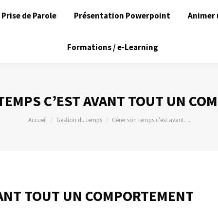
Prise de Parole
Présentation Powerpoint
Animer 
Formations / e-Learning
TEMPS C’EST AVANT TOUT UN C
Vous êtes ici :
Accueil
Gestion du temps
Gérer son temps c’est avant…
VANT TOUT UN COMPORTEMENT