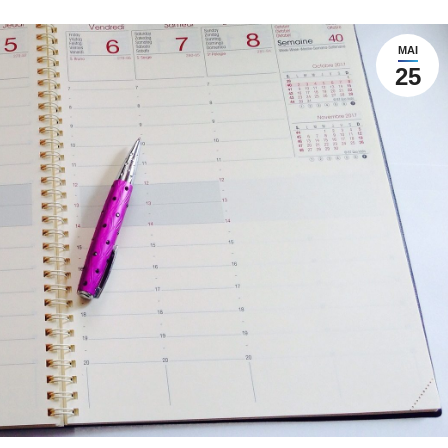
MAI
25