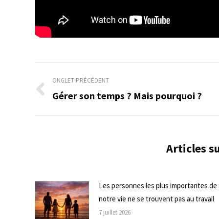
Navigation
ONGLET PRÉCÉDENT
de
Gérer son temps ? Mais pourquoi ?
Onglet
précédent
commentaire
Articles 
Les personnes les plus importantes de
notre vie ne se trouvent pas au travail
7 juillet 2026