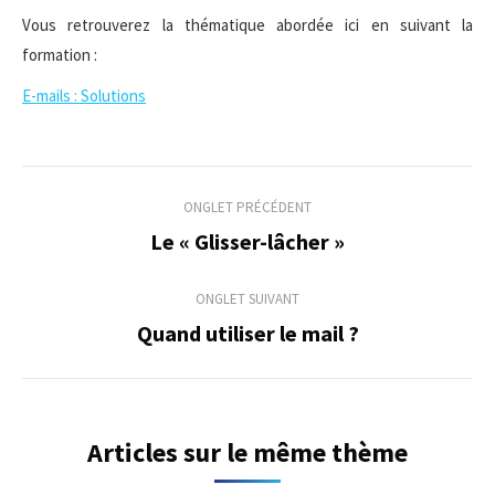
Vous retrouverez la thématique abordée ici en suivant la
formation :
E-mails : Solutions
Navigation
ONGLET PRÉCÉDENT
de
Le « Glisser-lâcher »
Onglet
précédent
commentaire
ONGLET SUIVANT
Quand utiliser le mail ?
Onglet
suivant
Articles sur le même thème