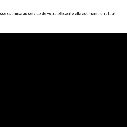
se est mise au service de votre efficacité elle est même un atout.