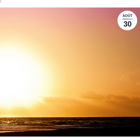
1
AOÛT
30