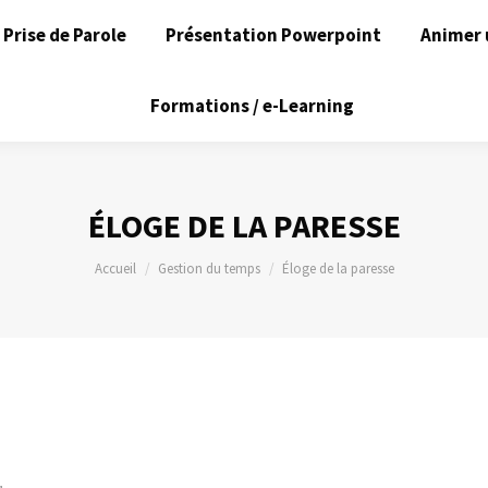
Prise de Parole
Présentation Powerpoint
Animer 
Formations / e-Learning
ÉLOGE DE LA PARESSE
Vous êtes ici :
Accueil
Gestion du temps
Éloge de la paresse