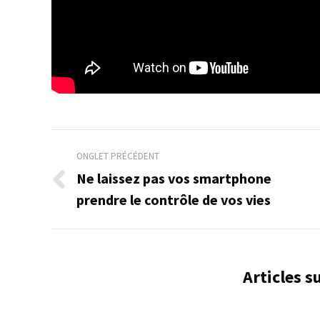
Navigation
ONGLET PRÉCÉDENT
de
Ne laissez pas vos smartphone
Onglet
prendre le contrôle de vos vies
commentaire
précédent
Articles 