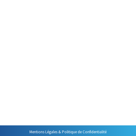
Par
Philippe Helmstetter
10 février 2022
Laura ne s’en sortait plus ! Elle
avait beau travailler, travailler et
travailler encore, rien n’y faisait :
elle ne s’en sortait plus
. Un
jour, pourtant, presque par
hasard, elle a trouvé une
solution quasi miraculeuse : elle
avait rendez-vous avec un ami
qu’elle n’avait pas vu depuis très
longtemps et, pour ne pas
rater…
Mentions Légales & Politique de Confidentialité