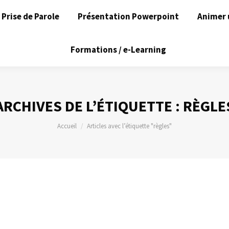
Prise de Parole
Présentation Powerpoint
Animer 
Formations / e-Learning
ARCHIVES DE L’ÉTIQUETTE :
RÈGLE
Vous êtes ici :
Accueil
Articles avec l’étiquette "règles"