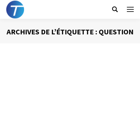
Search:
ARCHIVES DE L’ÉTIQUETTE :
QUESTION
Vous êtes ici :
Cinq questions pour gagner du temps
Gestion du temps
Par
Philippe Helmstetter
16 septembre 2013
Travailler en TTC (Je Touche, je Traite, je Classe) est un
des secrets de la gestion du temps efficace. En résumé,
(mais vous retrouverez tout cela dans un article déjà paru
dans ce blog) il s’agit de prendre immédiatement une
décision lorsque l’on touche un nouveau document