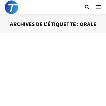
Search:
ARCHIVES DE L’ÉTIQUETTE :
ORALE
Vous êtes ici :
10 règles pour réussir
vos diaporamas
PowerPoint