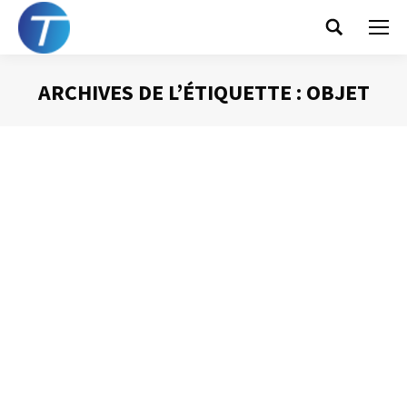
Search:
ARCHIVES DE L’ÉTIQUETTE :
OBJET
Vous êtes ici :
L’organisation des mails
Gestion des mails
Par
Philippe Helmstetter
15 septembre 2014
A la vue de la très importante quantité de courriels reçue
au quotidien, il est indispensable de pouvoir s’appuyer
sur une organisation performante de manière à retrouver
ces informations si précieuses. Voici quelques bases
pour construire cette organisation.