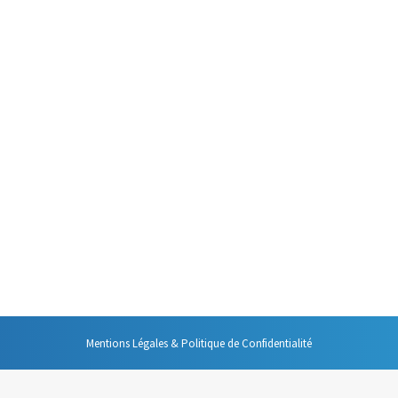
ettre en place une organisation efficace de mes fichiers électroniques. J
édure simple et logique qui vous permet de passer de votre organisation 
ers
tion des bases indexées m’ont amené à faire évoluer l’organisation de m
modèle sur lequel je m’appuie pour nommer mes fichiers.
Mentions Légales & Politique de Confidentialité