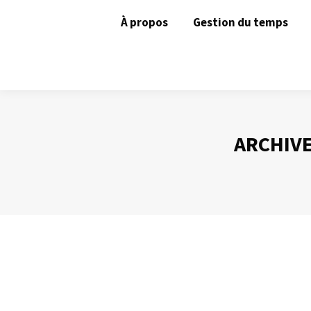
À propos
Gestion du temps
ARCHIVE
Mettre en place ma nouvelle organisatio
Gestion du temps
Par
Philippe Helmstetter
17 juin 2013