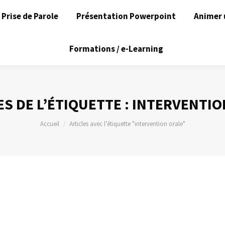
Prise de Parole
Présentation Powerpoint
Animer 
Formations / e-Learning
S DE L’ÉTIQUETTE :
INTERVENTIO
Vous êtes ici :
Accueil
Articles avec l’étiquette "intervention orale"