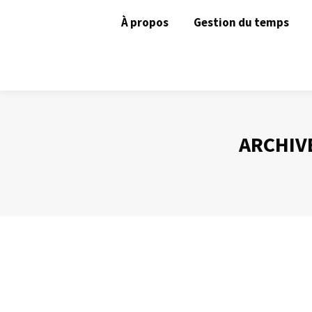
À propos
Gestion du temps
ARCHIVE
Préparer une intervention orale (2)
Prise de Parole
Par
Philippe Helmstetter
29 septembre 2014