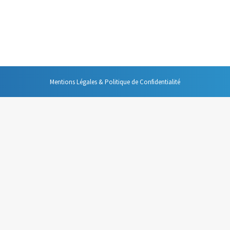
ent se préparer. Je ne vous parlerai pas dans cet article de la préparatio
es traitant de ce sujet (même si d’autres restent à venir). Par contre,
Mentions Légales & Politique de Confidentialité