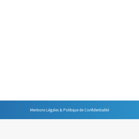
cidé
 (Étude Sciforma), nous recevons en
les heures ce qui représente en
de ces mails sont lus immédiatement,
Mentions Légales & Politique de Confidentialité