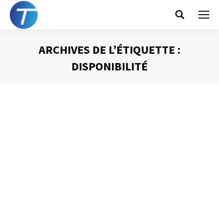
Search:
ARCHIVES DE L’ÉTIQUETTE :
DISPONIBILITÉ
Vous êtes ici :
Les réprésentations mentales ou
l’illusion de la nécessaire disponibilité
totale
Gestion du temps
Par
Philippe Helmstetter
14 octobre 2013
J’ai déjà eu l’occasion de l’exprimer dans ce blog, la
gestion efficace des interruptions est une des sources