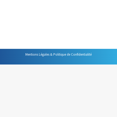
productivité les plus importantes qui soient notre
disposition. Il semble donc facile de gagner tout le temps
que les interruptions ou consomment. Pourtant, malgré
l’apparente facilité de cette démarche, les interruptions
continuent de consommer un temps considérable…
Mentions Légales & Politique de Confidentialité