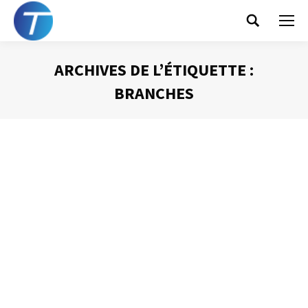
Search:
ARCHIVES DE L’ÉTIQUETTE :
BRANCHES
Vous êtes ici :
L’organisation des mails
Gestion des mails
Par
Philippe Helmstetter
15 septembre 2014
A la vue de la très importante quantité de courriels reçue
au quotidien, il est indispensable de pouvoir s’appuyer
sur une organisation performante de manière à retrouver
ces informations si précieuses. Voici quelques bases