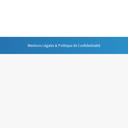
age désagréable, le « Je sais tout ». Au courant de tout, ayant un avis
il risque de faire taire les autres participants, mais aussi, si vous n’y
Mentions Légales & Politique de Confidentialité