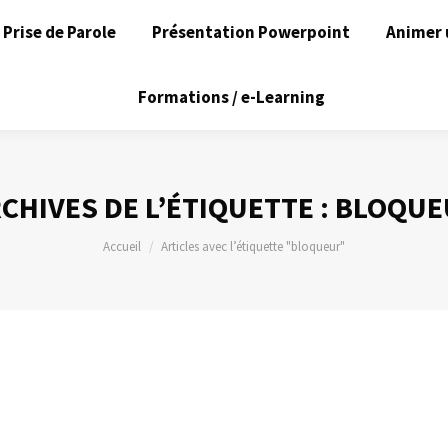
Prise de Parole
Présentation Powerpoint
Animer 
Formations / e-Learning
CHIVES DE L’ÉTIQUETTE :
BLOQUE
Vous êtes ici :
Accueil
Articles avec l’étiquette "bloqueur"
14