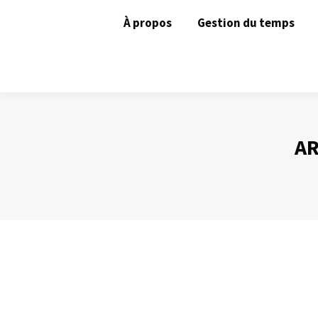
À propos
Gestion du temps
AR
Contrôler un « je sais tout »
Animer une réunion
Par
Philippe Helmstetter
24 novembre 20