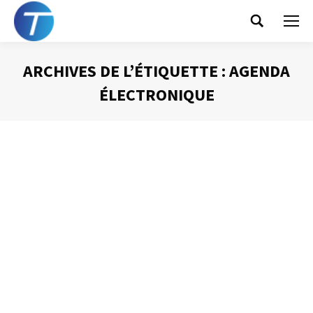
Search:
ARCHIVES DE L’ÉTIQUETTE :
AGENDA
ÉLECTRONIQUE
Vous êtes ici :
Agenda : quel outil choisir ?
Gestion du temps
Par
Philippe Helmstetter
3 avril 2012
Dans un article précédent, je vous ai indiqué que l’agenda
était l’outil indispensable à la mise en place d’une
organisation efficace. J’aimerais à présent vous faire
partager quelques réflexions quant au choix de l’outil