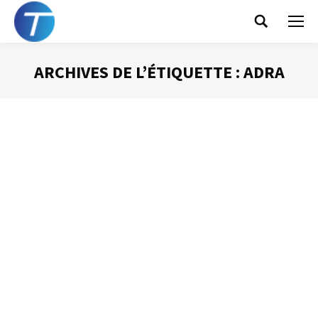
Search:
ARCHIVES DE L’ÉTIQUETTE :
ADRA
Vous êtes ici :
La méthode ADRA
Gestion du temps
Par
Philippe Helmstetter
23 avril 2013
Gérer efficacement les interruptions que nous subissons
est une des sources majeures de gains d’efficacité. J’ai
déjà évoqué ici la Loi de Carlson qui rappelle qu’ « une
tâche effectuée en continu prend moins de temps
qu’une tâche réalisée en plusieurs fois ». J’ai aussi eu