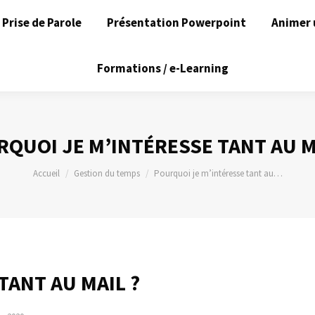
Prise de Parole
Présentation Powerpoint
Animer 
Formations / e-Learning
QUOI JE M’INTÉRESSE TANT AU M
Vous êtes ici :
Accueil
Gestion du temps
Pourquoi je m’intéresse tant au…
TANT AU MAIL ?