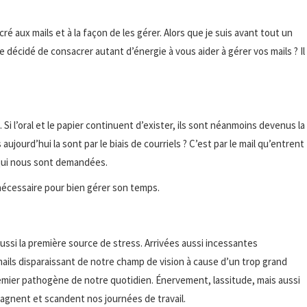
é aux mails et à la façon de les gérer. Alors que je suis avant tout un
 décidé de consacrer autant d’énergie à vous aider à gérer vos mails ? Il
 Si l’oral et le papier continuent d’exister, ils sont néanmoins devenus la
jourd’hui la sont par le biais de courriels ? C’est par le mail qu’entrent
 qui nous sont demandées.
c nécessaire pour bien gérer son temps.
ussi la première source de stress. Arrivées aussi incessantes
ils disparaissant de notre champ de vision à cause d’un trop grand
emier pathogène de notre quotidien. Énervement, lassitude, mais aussi
agnent et scandent nos journées de travail.