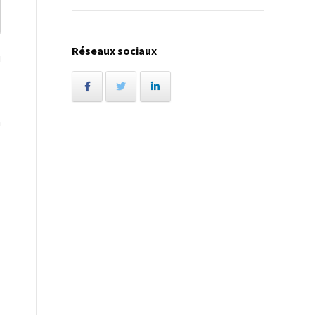
Réseaux sociaux
u
s
a