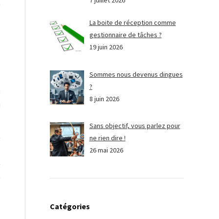
7 juillet 2026
t
s
La boite de réception comme
gestionnaire de tâches ?
19 juin 2026
e
Sommes nous devenus dingues
s
?
u
8 juin 2026
u
Sans objectif, vous parlez pour
t
ne rien dire !
,
26 mai 2026
t
t
e
Catégories