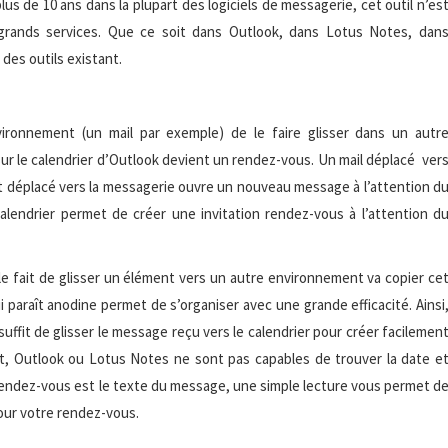
plus de 10 ans dans la plupart des logiciels de messagerie, cet outil n’es
e grands services. Que ce soit dans Outlook, dans Lotus Notes, dan
 des outils existant.
ironnement (un mail par exemple) de le faire glisser dans un autr
sur le calendrier d’Outlook devient un rendez-vous. Un mail déplacé ver
 déplacé vers la messagerie ouvre un nouveau message à l’attention d
calendrier permet de créer une invitation rendez-vous à l’attention d
 le fait de glisser un élément vers un autre environnement va copier ce
 paraît anodine permet de s’organiser avec une grande efficacité. Ainsi
suffit de glisser le message reçu vers le calendrier pour créer facilemen
, Outlook ou Lotus Notes ne sont pas capables de trouver la date e
rendez-vous est le texte du message, une simple lecture vous permet d
jour votre rendez-vous.