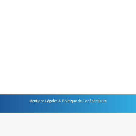
15 janvier 2022
Maîtriser Outlook passe aussi
par l’utilisation d’outils simples
qui permettent de gagner du
temps : les raccourcis clavier.
Dans cette vidéo je vous
présente ceux que je trouve les
plus utiles, ceux que j’utilise au
quotidien.
Mentions Légales & Politique de Confidentialité