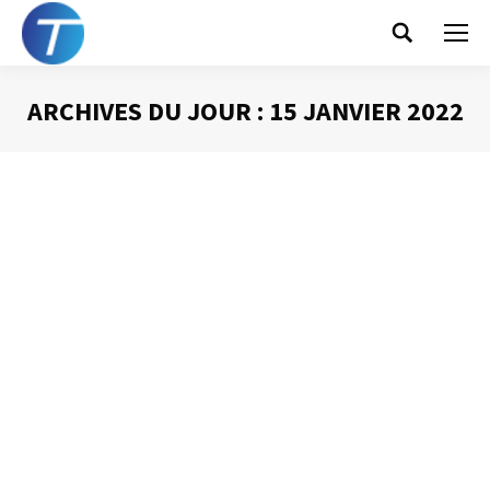
Search:
ARCHIVES DU JOUR :
15 JANVIER 2022
Vous êtes ici :
Les raccourcis clavier
d’Outlook
Gestion du temps
Par
Philippe Helmstetter