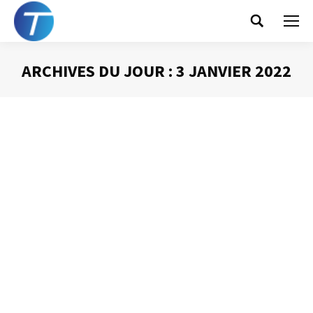
Search:
ARCHIVES DU JOUR :
3 JANVIER 2022
Vous êtes ici :
Pourquoi nous ne disons pas non…
Gestion du temps
Par
Philippe Helmstetter
3 janvier 2022
Dire non est souvent salvateur. Cela permet de gagner
du temps pour de se concentrer sur ses priorités dès lors
que la tâche qui nous est demandée ou que la réunion à
laquelle nous sommes invité ne nous concernent que de
très loin. Pourtant, bien souvent nous disons pas non et