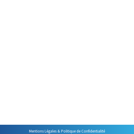
Par
Philippe Helmstetter
28 septembre 2019
Comme dans une rencontre, les
premiers que vous direz lors
d’une intervention orale
revêtent une très grande
importance. C’est comme le
départ d’un cent mètres :
primordial ! Il est donc
indispensable de bien les choisir,
de bien les préparer et de bien
les dire. Pour quoi ? Ce par quoi
vous commencez une prise de…
Mentions Légales & Politique de Confidentialité