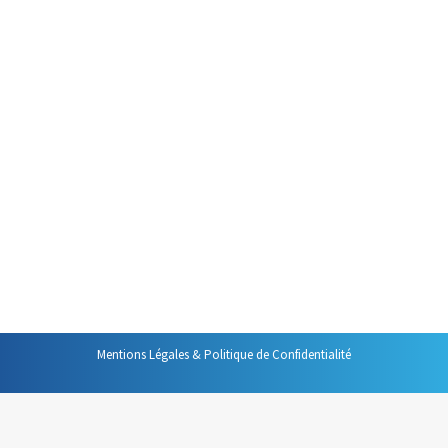
une réunion
Animer une réunion
Par
Philippe Helmstetter
25 janvier 2016
Les réunions sont des rituels
incontournables de la vie
professionnelle. Voici 10 règles
pour en faire de moments
vraiment utiles et plus
productifs.
Mentions Légales & Politique de Confidentialité