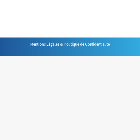
proposerai plusieurs post qui, je l’espère, vous aideront.
Les obligations légales Pour certains messages la
question est vite…
Mentions Légales & Politique de Confidentialité