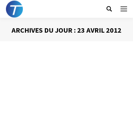
Search:
ARCHIVES DU JOUR :
23 AVRIL 2012
Vous êtes ici :
Quels mails conserver ?(1)
Gestion des mails
Par
Philippe Helmstetter
23 avril 2012
L’une des questions les plus fréquemment posées à
propos de la gestion de la messagerie tourne autour de
quels messages conserver. Tout supprimer est
évidemment impossible, tout archiver est inutile et
contre-productif. Dans prochaines semaines je vous