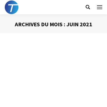
Search:
ARCHIVES DU MOIS :
JUIN 2021
Vous êtes ici :
Le syndrome FOMO
(Fear Of Missing Out)
Gestion du temps